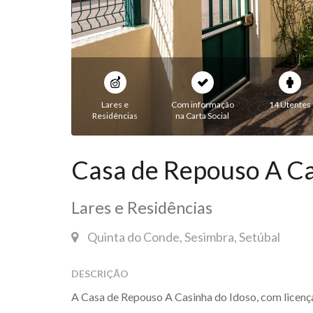
Lares e
Com informação
14 Utentes
Residências
na Carta Social
Casa de Repouso A Ca
Lares e Residências
Quinta do Conde, Sesimbra, Setúbal
DESCRIÇÃO
A Casa de Repouso A Casinha do Idoso, com licenç