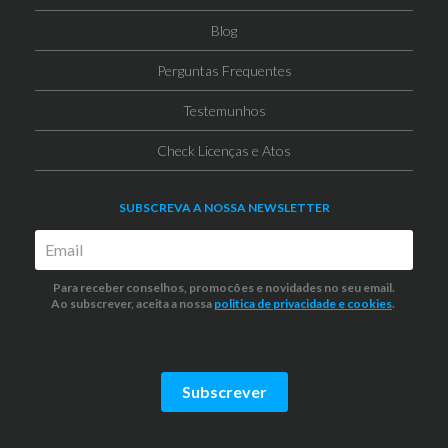
Blog
Perguntas Frequentes
Testemunhos
Check Licenças e Atos
SUBSCREVA A NOSSA NEWSLETTER
Para receber conselhos, promocões e novidades no seu email.
Ao subscrever, aceita a nossa
politica de privacidade
e cookies
.
Subscrever