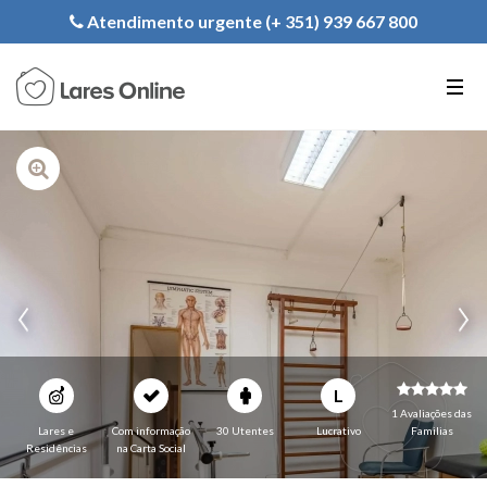
Registe a sua Instituição
Atendimento urgente (+ 351) 939 667 800
PT
EN
FR
L
1 Avaliações das
Lares e
Com informação
30 Utentes
Lucrativo
Familias
Residências
na Carta Social