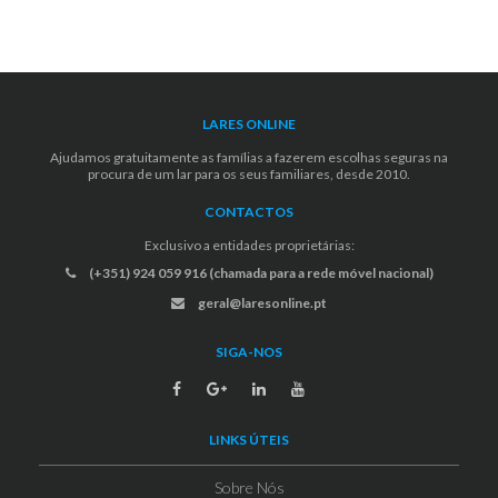
LARES ONLINE
Ajudamos gratuitamente as famílias a fazerem escolhas seguras na
procura de um lar para os seus familiares, desde 2010.
CONTACTOS
Exclusivo a entidades proprietárias:
(+351) 924 059 916 (chamada para a rede móvel nacional)
geral@laresonline.pt
SIGA-NOS
LINKS ÚTEIS
Sobre Nós