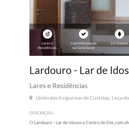
Lares e
Com informação
21 Utentes
Residências
na Carta Social
Lardouro - Lar de Ido
Lares e Residências
União das freguesias de Custóias, Leça do
DESCRIÇÃO
O Lardouro - Lar de Idosos e Centro de Dia, com al