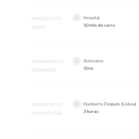
Hospital
UNIDADES DE
10 min de carro
SAÚDE
Autocarro
TRANSPORTES
50 m
PRÓXIMOS
Humberto Delgado (Lisboa)
AEROPORTOS
3 horas
DE PORTUGAL