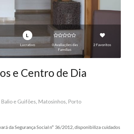
L
Lucrativo
0 Avaliações das
2 Favoritos
Familias
sos e Centro de Dia
 Balio e Guifões, Matosinhos, Porto
vará da Segurança Social nº 36/2012, disponibiliza cuidados