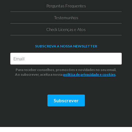
Perguntas Frequentes
Testemunhos
Check Licenças e Atos
SUBSCREVA A NOSSA NEWSLETTER
Para receber conselhos, promocões e novidades no seu email.
Ao subscrever, aceita a nossa
politica de privacidade
e cookies
.
Subscrever