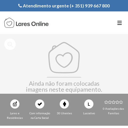
Registe a sua Instituição
Atendimento urgente (+ 351) 939 667 800
PT
EN
FR
Ainda não foram colocadas
imagens neste equipamento.
L
0 Avaliações das
Lares e
Com informação
30 Utentes
Lucrativo
Familias
Residências
na Carta Social