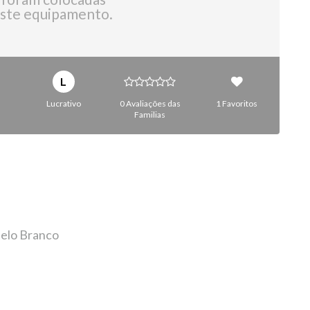
ste equipamento.
L
Lucrativo
0 Avaliações das
1 Favoritos
Familias
telo Branco