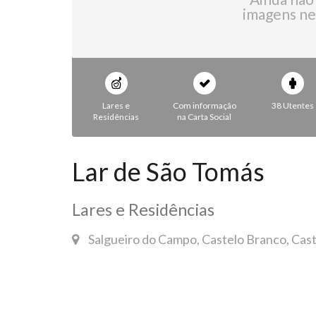
imagens ne
Lares e
Com informação
38 Utentes
Residências
na Carta Social
Lar de São Tomás
Lares e Residências
Salgueiro do Campo, Castelo Branco, Cas