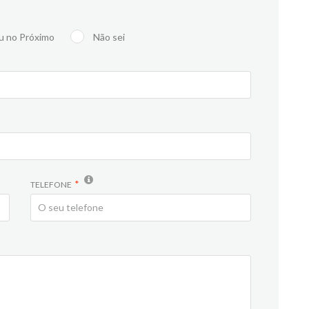
u no Próximo
Não sei
TELEFONE