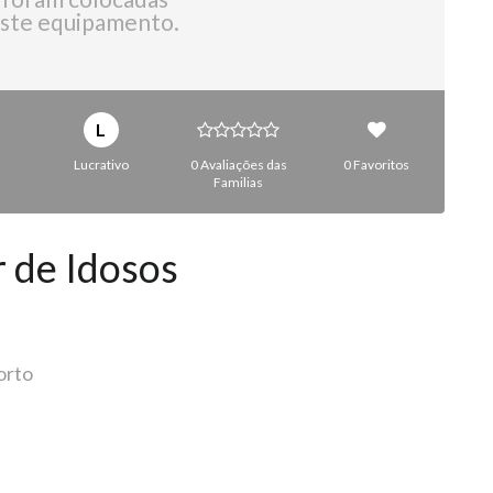
ste equipamento.
L
Lucrativo
0 Avaliações das
0 Favoritos
Familias
 de Idosos
orto