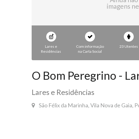
imagens ne
Lares e
Com informação
23 Utentes
Residências
na Carta Social
O Bom Peregrino - Lar
Lares e Residências
São Félix da Marinha, Vila Nova de Gaia, P