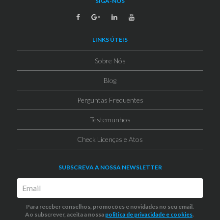
SIGA-NOS
LINKS ÚTEIS
Sobre Nós
Blog
Perguntas Frequentes
Testemunhos
Check Licenças e Atos
SUBSCREVA A NOSSA NEWSLETTER
Para receber conselhos, promocões e novidades no seu email.
Ao subscrever, aceita a nossa
politica de privacidade
e cookies
.