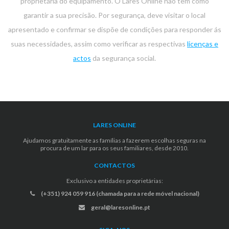
proprietária do equipamento. O Lares Online não tem como
garantir a sua precisão. Por segurança, deve visitar o local
apresentado e confirmar se dispõe de condições para responder ás
suas necessidades, assim como verificar as respectivas
licenças e
actos
da segurança social.
LARES ONLINE
Ajudamos gratuitamente as famílias a fazerem escolhas seguras na
procura de um lar para os seus familiares, desde 2010.
CONTACTOS
Exclusivo a entidades proprietárias:
(+351) 924 059 916 (chamada para a rede móvel nacional)
geral@laresonline.pt