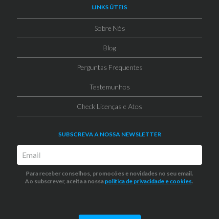
LINKS ÚTEIS
Sobre Nós
Blog
Perguntas Frequentes
Testemunhos
Check Licenças e Atos
SUBSCREVA A NOSSA NEWSLETTER
Para receber conselhos, promocões e novidades no seu email.
Ao subscrever, aceita a nossa
politica de privacidade
e cookies
.