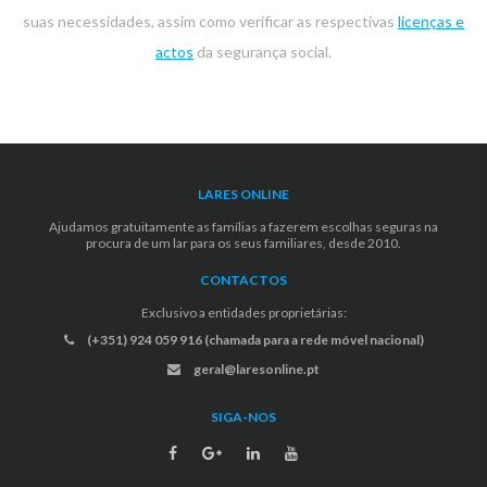
suas necessidades, assim como verificar as respectivas
licenças e
actos
da segurança social.
LARES ONLINE
Ajudamos gratuitamente as famílias a fazerem escolhas seguras na
procura de um lar para os seus familiares, desde 2010.
CONTACTOS
Exclusivo a entidades proprietárias:
(+351) 924 059 916 (chamada para a rede móvel nacional)
geral@laresonline.pt
SIGA-NOS