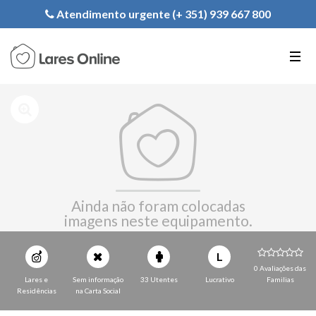
Registe a sua Instituição
Atendimento urgente (+ 351) 939 667 800
PT
EN
FR
Ainda não foram colocadas
imagens neste equipamento.
L
0 Avaliações das
Lares e
Sem informação
33 Utentes
Lucrativo
Familias
Residências
na Carta Social