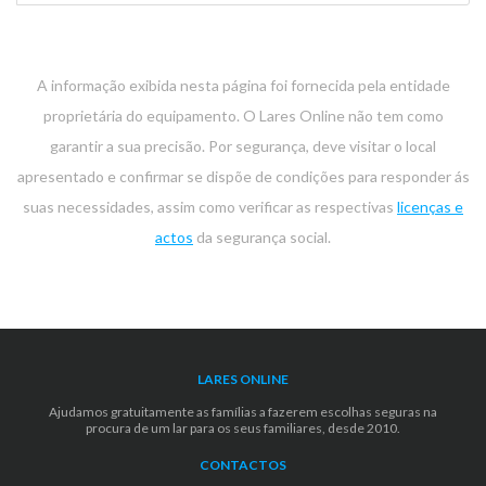
A informação exibida nesta página foi fornecida pela entidade
proprietária do equipamento. O Lares Online não tem como
garantir a sua precisão. Por segurança, deve visitar o local
apresentado e confirmar se dispõe de condições para responder ás
suas necessidades, assim como verificar as respectivas
licenças e
actos
da segurança social.
LARES ONLINE
Ajudamos gratuitamente as famílias a fazerem escolhas seguras na
procura de um lar para os seus familiares, desde 2010.
CONTACTOS