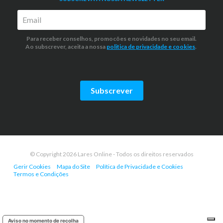
Para receber conselhos, promocões e novidades no seu email.
Ao subscrever, aceita a nossa
politica de privacidade
e cookies
.
Subscrever
© Copyright 2026 Lares Online - Todos os direitos reservados
Gerir Cookies
Mapa do Site
Política de Privacidade e Cookies
Termos e Condições
Aviso no momento de recolha