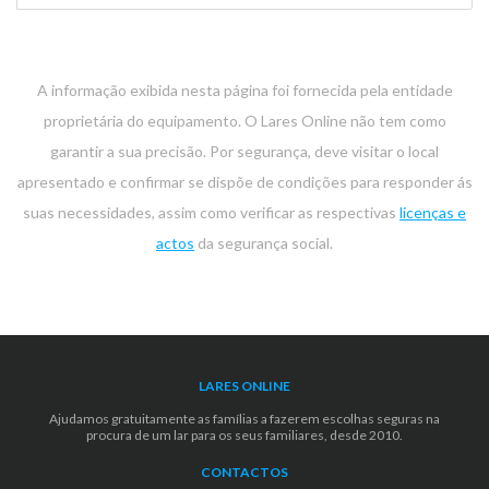
A informação exibida nesta página foi fornecida pela entidade
proprietária do equipamento. O Lares Online não tem como
garantir a sua precisão. Por segurança, deve visitar o local
apresentado e confirmar se dispõe de condições para responder ás
suas necessidades, assim como verificar as respectivas
licenças e
actos
da segurança social.
LARES ONLINE
Ajudamos gratuitamente as famílias a fazerem escolhas seguras na
procura de um lar para os seus familiares, desde 2010.
CONTACTOS