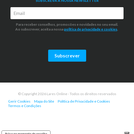
SUBSCREVA A NOSSA NEWSLETTER
Para receber conselhos, promocões e novidades no seu email.
Ao subscrever, aceita a nossa
politica de privacidade
e cookies
.
Subscrever
© Copyright 2026 Lares Online - Todos os direitos reservados
Gerir Cookies
Mapa do Site
Política de Privacidade e Cookies
Termos e Condições
Aviso no momento de recolha