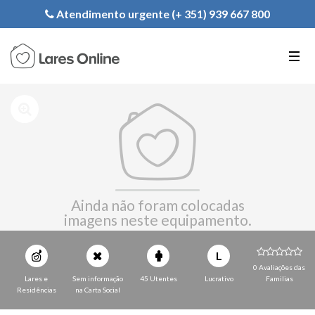
Registe a sua Instituição
Atendimento urgente (+ 351) 939 667 800
PT
EN
FR
Ainda não foram colocadas
imagens neste equipamento.
L
0 Avaliações das
Lares e
Sem informação
45 Utentes
Lucrativo
Familias
Residências
na Carta Social