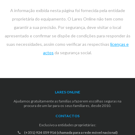
A informação exibida nesta página foi fornecida pela entidade
proprietária do equipamento. O Lares Online não tem como
garantir a sua precisão. Por segurança, deve visitar o local
apresentado e confirmar se dispõe de condições para responder ás
suas necessidades, assim como verificar as respectivas
licenças e
actos
da segurança social.
LARES ONLINE
Ajudamos gratuitamente as famílias a fazerem escolhas seguras na
procura de um lar para os seus familiares, desde 2010.
CONTACTOS
Exclusivo a entidades proprietárias:
(+351) 924 059 916 (chamada para a rede móvel nacional)