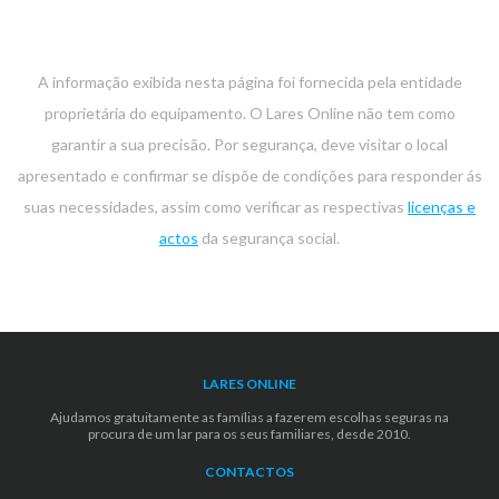
A informação exibida nesta página foi fornecida pela entidade
proprietária do equipamento. O Lares Online não tem como
garantir a sua precisão. Por segurança, deve visitar o local
apresentado e confirmar se dispõe de condições para responder ás
suas necessidades, assim como verificar as respectivas
licenças e
actos
da segurança social.
LARES ONLINE
Ajudamos gratuitamente as famílias a fazerem escolhas seguras na
procura de um lar para os seus familiares, desde 2010.
CONTACTOS