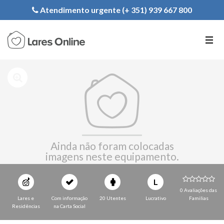
Registe a sua Instituição
Atendimento urgente (+ 351) 939 667 800
PT
EN
FR
Ainda não foram colocadas
imagens neste equipamento.
L
0 Avaliações das
Lares e
Com informação
20 Utentes
Lucrativo
Familias
Residências
na Carta Social