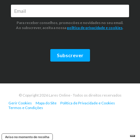
Para receber conselhos, promocões e novidades no seu email.
Ao subscrever, aceita a nossa
politica de privacidade
e cookies
.
Subscrever
© Copyright 2026 Lares Online - Todos os direitos reservados
Gerir Cookies
Mapa do Site
Política de Privacidade e Cookies
Termos e Condições
Aviso no momento de recolha