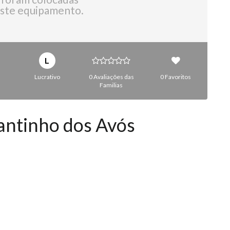
ste equipamento.
L
Lucrativo
0 Avaliações das
0 Favoritos
Familias
antinho dos Avós