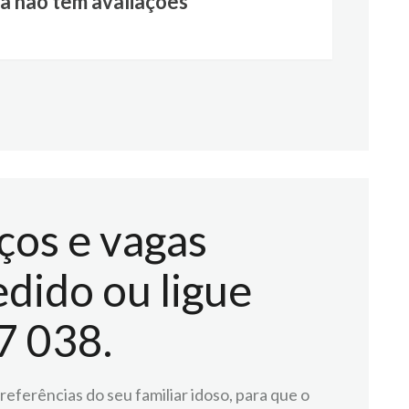
a não tem avaliações
ços e vagas
dido ou ligue
7 038.
eferências do seu familiar idoso, para que o