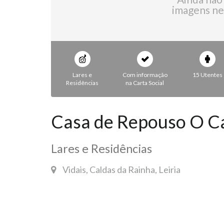
imagens ne
Lares e
Com informação
15 Utentes
Residências
na Carta Social
Casa de Repouso O C
Lares e Residências
Vidais, Caldas da Rainha, Leiria