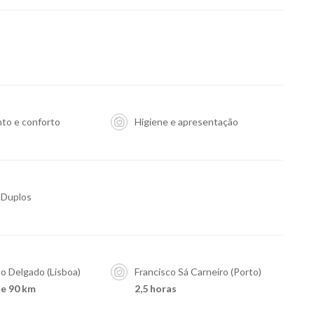
to e conforto
Higiene e apresentação
 Duplos
 Delgado (Lisboa)
Francisco Sá Carneiro (Porto)
e 90 km
2,5 horas