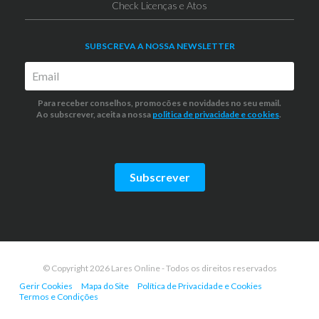
Check Licenças e Atos
SUBSCREVA A NOSSA NEWSLETTER
Para receber conselhos, promocões e novidades no seu email.
Ao subscrever, aceita a nossa
politica de privacidade
e cookies
.
Subscrever
© Copyright 2026 Lares Online - Todos os direitos reservados
Gerir Cookies
Mapa do Site
Política de Privacidade e Cookies
Termos e Condições