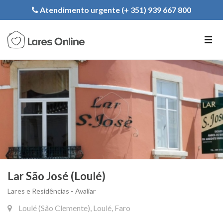
Registe a sua Instituição
Atendimento urgente (+ 351) 939 667 800
PT
EN
FR
Lar São José (Loulé)
Lares e Residências - Avaliar
Loulé (São Clemente), Loulé, Faro