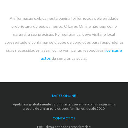
A informação exibida nesta página foi fornecida pela entidade
proprietária do equipamento. O Lares Online não tem como
garantir a sua precisão. Por segurança, deve visitar o local
apresentado e confirmar se dispõe de condições para responder ás
suas necessidades, assim como verificar as respectivas
licenças e
actos
da segurança social.
LARES ONLINE
Ajudamos gratuitamente as famílias a fazerem escolhas seguras na
procura de um lar para os seus familiares, desde 2010.
CONTACTOS
Exclusivo a entidades proprietárias: