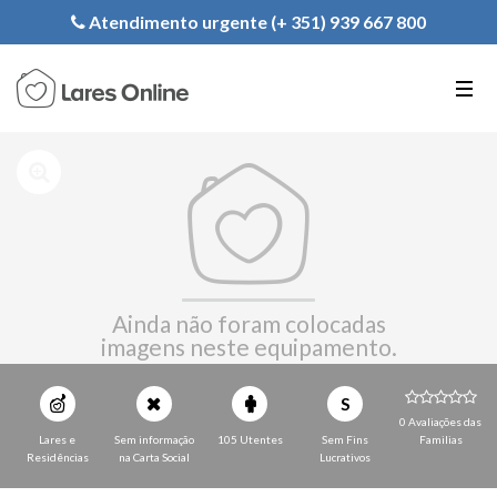
Registe a sua Instituição
Atendimento urgente (+ 351) 939 667 800
PT
EN
FR
Ainda não foram colocadas
imagens neste equipamento.
S
0 Avaliações das
Lares e
Sem informação
105 Utentes
Sem Fins
Familias
Residências
na Carta Social
Lucrativos