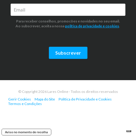
Para receber conselhos, promocões e novidades no seu email.
Ao subscrever, aceita a nossa
politica de privacidade
e cookies
.
Subscrever
© Copyright 2026 Lares Online - Todos os direitos reservados
Gerir Cookies
Mapa do Site
Política de Privacidade e Cookies
Termos e Condições
Aviso no momento de recolha