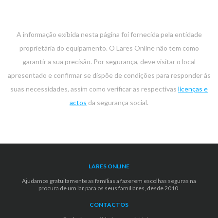
A informação exibida nesta página foi fornecida pela entidade
proprietária do equipamento. O Lares Online não tem como
garantir a sua precisão. Por segurança, deve visitar o local
apresentado e confirmar se dispõe de condições para responder ás
suas necessidades, assim como verificar as respectivas
licenças e
actos
da segurança social.
LARES ONLINE
Ajudamos gratuitamente as famílias a fazerem escolhas seguras na
procura de um lar para os seus familiares, desde 2010.
CONTACTOS