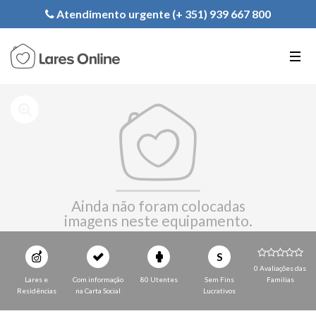
Registe a sua Instituição
Atendimento urgente (+ 351) 939 667 800
PT
EN
FR
Ainda não foram colocadas
imagens neste equipamento.
S
0 Avaliações das
Lares e
Com informação
80 Utentes
Sem Fins
Familias
Residências
na Carta Social
Lucrativos