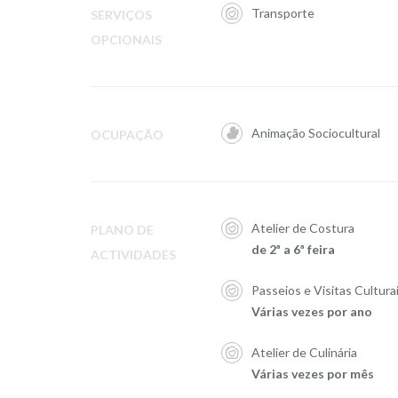
Transporte
SERVIÇOS
OPCIONAIS
Animação Sociocultural
OCUPAÇÃO
Atelier de Costura
PLANO DE
de 2ª a 6ª feira
ACTIVIDADES
Passeios e Visitas Cultura
Várias vezes por ano
Atelier de Culinária
Várias vezes por mês