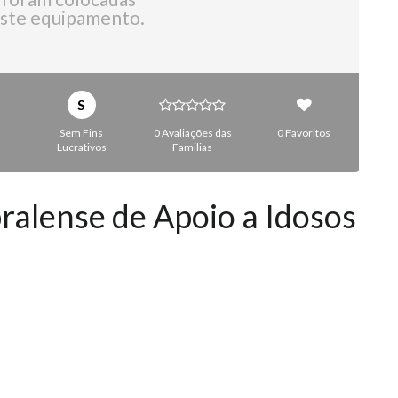
ste equipamento.
S
Sem Fins
0 Avaliações das
0 Favoritos
Lucrativos
Familias
ralense de Apoio a Idosos