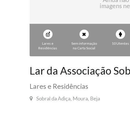
imagens ne
Lares e
Sem informação
10 Utentes
Residências
na Carta Social
Lar da Associação Sob
Lares e Residências
Sobral da Adiça, Moura, Beja