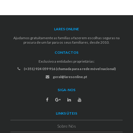
LARES ONLINE
Ajudamos gratuitamente as famílias a fazerem escolhas seguras na
procura de um lar para os seus familiares, desde 2010.
CONTACTOS
Exclusivo a entidades proprietárias:
(+351) 924 059 916 (chamada para a rede móvel nacional)
geral@laresonline.pt
SIGA-NOS
LINKS ÚTEIS
Sobre Nós