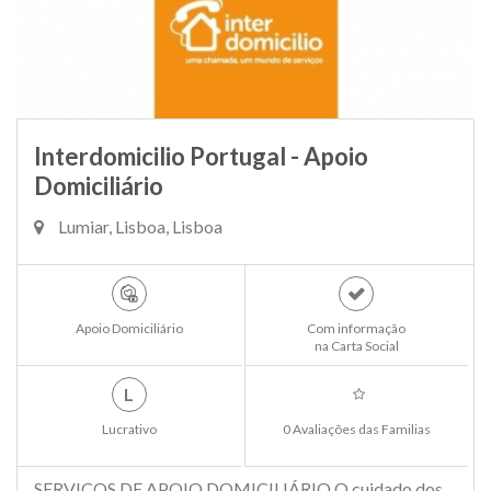
Interdomicilio Portugal - Apoio
Domiciliário
Lumiar, Lisboa, Lisboa
Apoio Domiciliário
Com informação
na Carta Social
L
Lucrativo
0 Avaliações das Familias
SERVIÇOS DE APOIO DOMICILIÁRIO O cuidado dos