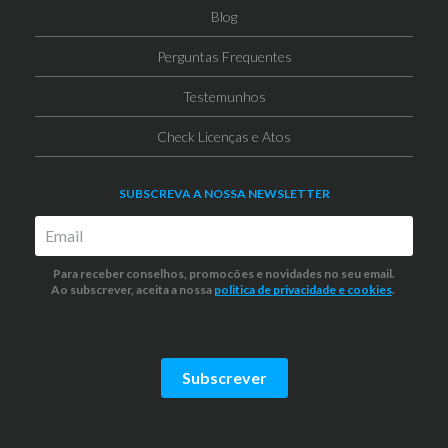
Blog
Perguntas Frequentes
Testemunhos
Check Licenças e Atos
SUBSCREVA A NOSSA NEWSLETTER
Para receber conselhos, promocões e novidades no seu email.
Ao subscrever, aceita a nossa
politica de privacidade
e cookies
.
Subscrever