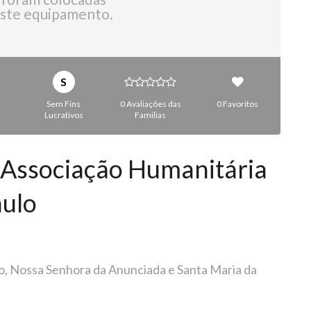
ste equipamento.
S
Sem Fins
0 Avaliações das
0 Favoritos
Lucrativos
Familias
a Associação Humanitária
aulo
ão, Nossa Senhora da Anunciada e Santa Maria da