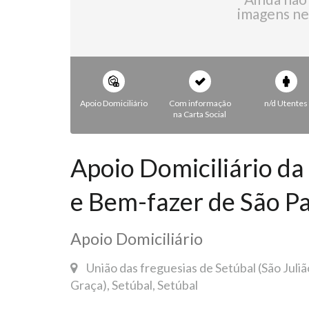
imagens ne
Apoio Domiciliário
Com informação
n/d Utentes
na Carta Social
Apoio Domiciliário d
e Bem-fazer de São P
Apoio Domiciliário
União das freguesias de Setúbal (São Juli
Graça), Setúbal, Setúbal