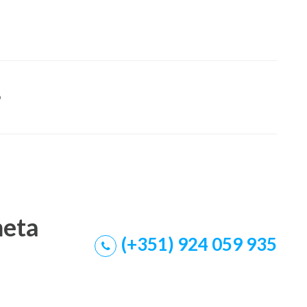
o
meta
(+351) 924 059 935