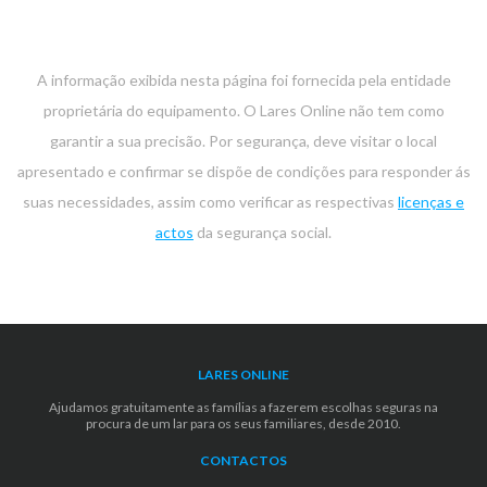
A informação exibida nesta página foi fornecida pela entidade
proprietária do equipamento. O Lares Online não tem como
garantir a sua precisão. Por segurança, deve visitar o local
apresentado e confirmar se dispõe de condições para responder ás
suas necessidades, assim como verificar as respectivas
licenças e
actos
da segurança social.
LARES ONLINE
Ajudamos gratuitamente as famílias a fazerem escolhas seguras na
procura de um lar para os seus familiares, desde 2010.
CONTACTOS