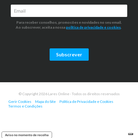
Para receber conselhos, promocões e novidades no seu email.
Ao subscrever, aceita a nossa
politica de privacidade
e cookies
.
Subscrever
© Copyright 2026 Lares Online - Todos os direitos reservados
Gerir Cookies
Mapa do Site
Política de Privacidade e Cookies
Termos e Condições
Aviso no momento de recolha