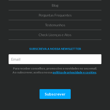
Blog
Perguntas Frequentes
Testemunhos
Check Licenças e Atos
SUBSCREVA A NOSSA NEWSLETTER
Para receber conselhos, promocões e novidades no seu email.
Ao subscrever, aceita a nossa
politica de privacidade
e cookies
.
Subscrever