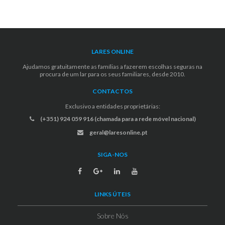
LARES ONLINE
Ajudamos gratuitamente as famílias a fazerem escolhas seguras na
procura de um lar para os seus familiares, desde 2010.
CONTACTOS
Exclusivo a entidades proprietárias:
(+351) 924 059 916 (chamada para a rede móvel nacional)
geral@laresonline.pt
SIGA-NOS
LINKS ÚTEIS
Sobre Nós