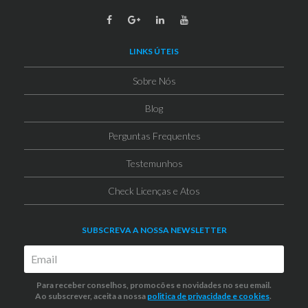
LINKS ÚTEIS
Sobre Nós
Blog
Perguntas Frequentes
Testemunhos
Check Licenças e Atos
SUBSCREVA A NOSSA NEWSLETTER
Para receber conselhos, promocões e novidades no seu email.
Ao subscrever, aceita a nossa
politica de privacidade
e cookies
.