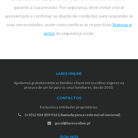
garantir a sua precisão. Por segurança, deve visitar o local
apresentado e confirmar se dispõe de condições para responder ás
suas necessidades, assim como verificar as respectivas
licenças e
actos
da segurança social.
LARES ONLINE
Ajudamos gratuitamente as famílias a fazerem escolhas seguras na
procura de um lar para os seus familiares, desde 2010.
CONTACTOS
Exclusivo a entidades proprietárias:
(+351) 924 059 916 (chamada para a rede móvel nacional)
geral@laresonline.pt
SIGA-NOS