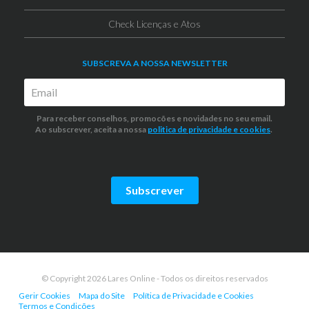
Check Licenças e Atos
SUBSCREVA A NOSSA NEWSLETTER
Para receber conselhos, promocões e novidades no seu email.
Ao subscrever, aceita a nossa
politica de privacidade
e cookies
.
Subscrever
© Copyright 2026 Lares Online - Todos os direitos reservados
Gerir Cookies
Mapa do Site
Política de Privacidade e Cookies
Termos e Condições