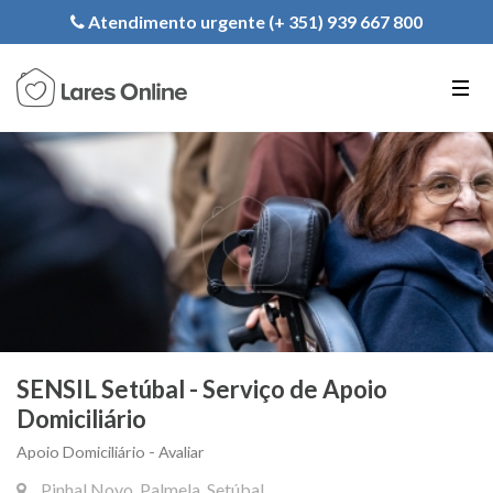
Registe a sua Instituição
Atendimento urgente (+ 351) 939 667 800
PT
EN
FR
SENSIL Setúbal - Serviço de Apoio
Domiciliário
Apoio Domiciliário - Avaliar
Pinhal Novo, Palmela, Setúbal