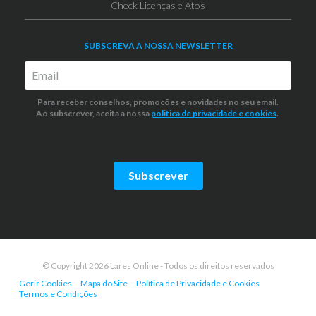
Check Licenças e Atos
SUBSCREVA A NOSSA NEWSLETTER
Para receber conselhos, promocões e novidades no seu email.
Ao subscrever, aceita a nossa
politica de privacidade
e cookies
.
Subscrever
© Copyright 2026 Lares Online - Todos os direitos reservados
Gerir Cookies
Mapa do Site
Política de Privacidade e Cookies
Termos e Condições