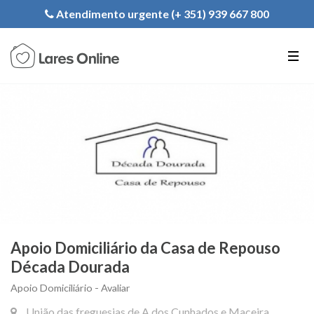
Registe a sua Instituição
Atendimento urgente (+ 351) 939 667 800
PT
EN
FR
Apoio Domiciliário da Casa de Repouso
Década Dourada
Apoio Domiciliário - Avaliar
União das freguesias de A dos Cunhados e Maceira,