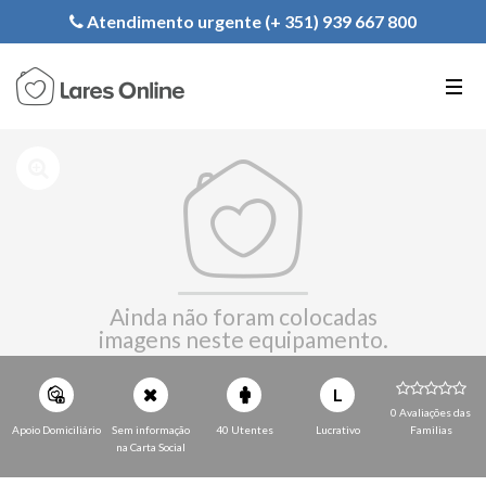
Registe a sua Instituição
Atendimento urgente (+ 351) 939 667 800
PT
EN
FR
Ainda não foram colocadas
imagens neste equipamento.
L
0 Avaliações das
Apoio Domiciliário
Sem informação
40 Utentes
Lucrativo
Familias
na Carta Social