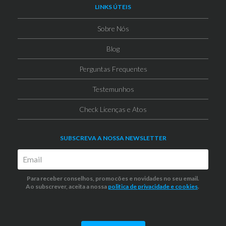
LINKS ÚTEIS
Sobre Nós
Blog
Perguntas Frequentes
Testemunhos
Check Licenças e Atos
SUBSCREVA A NOSSA NEWSLETTER
Para receber conselhos, promocões e novidades no seu email.
Ao subscrever, aceita a nossa
politica de privacidade
e cookies
.