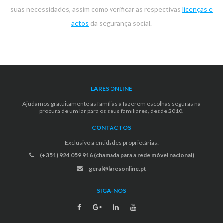
suas necessidades, assim como verificar as respectivas
licenças e
actos
da segurança social.
LARES ONLINE
Ajudamos gratuitamente as famílias a fazerem escolhas seguras na
procura de um lar para os seus familiares, desde 2010.
CONTACTOS
Exclusivo a entidades proprietárias:
(+351) 924 059 916 (chamada para a rede móvel nacional)
geral@laresonline.pt
SIGA-NOS