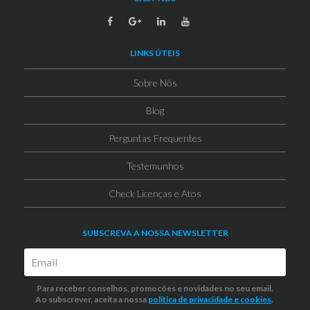
LINKS ÚTEIS
Sobre Nós
Blog
Perguntas Frequentes
Testemunhos
Check Licenças e Atos
SUBSCREVA A NOSSA NEWSLETTER
Para receber conselhos, promocões e novidades no seu email.
Ao subscrever, aceita a nossa
politica de privacidade
e cookies
.