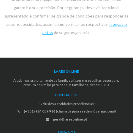
garantir a sua precisão. Por segurança, deve visitar o local
apresentado e confirmar se dispõe de condições para responder ás
suas necessidades, assim como verificar as respectivas
licenças e
actos
da segurança social.
LARES ONLINE
Ajudamos gratuitamente as famílias a fazerem escolhas seguras na
procura de um lar para os seus familiares, desde 2010.
CONTACTOS
Exclusivo a entidades proprietárias:
(+351) 924 059 916 (chamada para a rede móvel nacional)
geral@laresonline.pt
SIGA-NOS