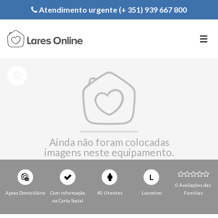
Registe a sua Instituição
Atendimento urgente (+ 351) 939 667 800
PT
EN
FR
Ainda não foram colocadas
imagens neste equipamento.
L
0 Avaliações das
Apoio Domiciliário
Com informação
40 Utentes
Lucrativo
Familias
na Carta Social