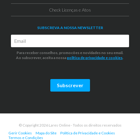
Check Licenças e Atos
SUBSCREVA A NOSSA NEWSLETTER
Para receber conselhos, promocões e novidades no seu email.
Ao subscrever, aceita a nossa
politica de privacidade
e cookies
.
Subscrever
© Copyright 2026 Lares Online - Todos os direitos reservados
Gerir Cookies
Mapa do Site
Política de Privacidade e Cookies
Termos e Condições