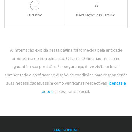
L
Lucrativo
0 Avaliações das Familias
A informação exibida nesta página foi fornecida pela entidade
proprietária do equipamento. O Lares Online não tem como
garantir a sua precisão. Por segurança, deve visitar o local
apresentado e confirmar se dispõe de condições para responder ás
suas necessidades, assim como verificar as respectivas
licenças e
actos
da segurança social.
LARES ONLINE