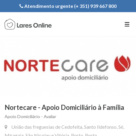
Registe a sua Instituição
Atendimento urgente (+ 351) 939 667 800
PT
EN
FR
Nortecare - Apoio Domiciliário à Família
Apoio Domiciliário - Avaliar
União das freguesias de Cedofeita, Santo Ildefonso, Sé,
Miragaia, São Nicolau e Vitória, Porto, Porto