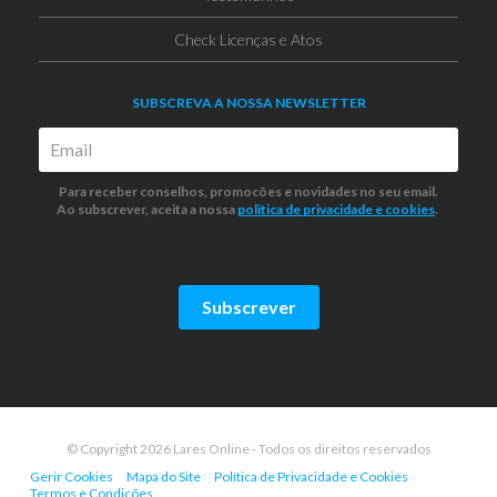
Check Licenças e Atos
SUBSCREVA A NOSSA NEWSLETTER
Para receber conselhos, promocões e novidades no seu email.
Ao subscrever, aceita a nossa
politica de privacidade
e cookies
.
Subscrever
© Copyright 2026 Lares Online - Todos os direitos reservados
Gerir Cookies
Mapa do Site
Política de Privacidade e Cookies
Termos e Condições