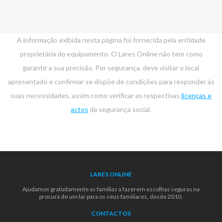
A informação exibida nesta página foi fornecida pela entidade
proprietária do equipamento. O Lares Online não tem como
garantir a sua precisão. Por segurança, deve visitar o local
apresentado e confirmar se dispõe de condições para responder ás
suas necessidades, assim como verificar as respectivas
licenças e
actos
da segurança social.
LARES ONLINE
Ajudamos gratuitamente as famílias a fazerem escolhas seguras na
procura de um lar para os seus familiares, desde 2010.
CONTACTOS