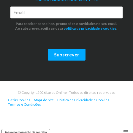
Para receber conselhos, promocões e novidades no seu email.
Ao subscrever, aceita a nossa
politica de privacidade
e cookies
.
Subscrever
© Copyright 2026 Lares Online - Todos os direitos reservados
Gerir Cookies
Mapa do Site
Política de Privacidade e Cookies
Termos e Condições
Aviso no momento de recolha