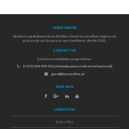
LARES ONLINE
Ajudamos gratuitamente as famílias a fazerem escolhas seguras na
procura de um lar para os seus familiares, desde 2010.
CONTACTOS
Exclusivo a entidades proprietárias:
(+351) 924 059 916 (chamada para a rede móvel nacional)
geral@laresonline.pt
SIGA-NOS
LINKS ÚTEIS
Sobre Nós