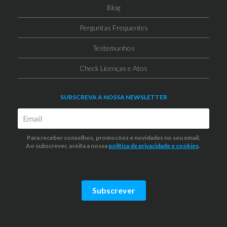
Blog
Perguntas Frequentes
Testemunhos
Check Licenças e Atos
SUBSCREVA A NOSSA NEWSLETTER
Para receber conselhos, promocões e novidades no seu email.
Ao subscrever, aceita a nossa
politica de privacidade
e cookies
.
Subscrever