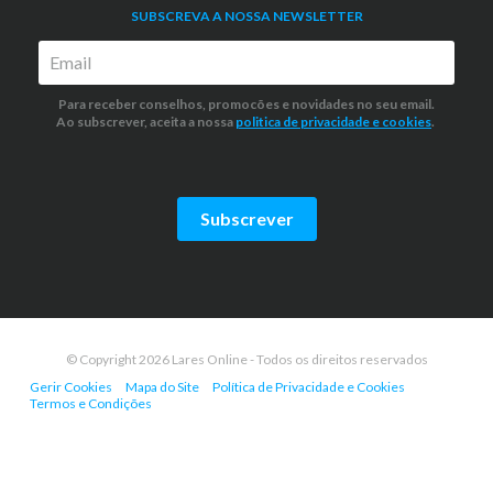
SUBSCREVA A NOSSA NEWSLETTER
Para receber conselhos, promocões e novidades no seu email.
Ao subscrever, aceita a nossa
politica de privacidade
e cookies
.
Subscrever
© Copyright 2026 Lares Online - Todos os direitos reservados
Gerir Cookies
Mapa do Site
Política de Privacidade e Cookies
Termos e Condições