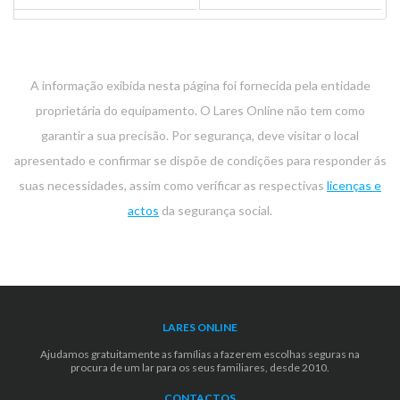
A informação exibida nesta página foi fornecida pela entidade
proprietária do equipamento. O Lares Online não tem como
garantir a sua precisão. Por segurança, deve visitar o local
apresentado e confirmar se dispõe de condições para responder ás
suas necessidades, assim como verificar as respectivas
licenças e
actos
da segurança social.
LARES ONLINE
Ajudamos gratuitamente as famílias a fazerem escolhas seguras na
procura de um lar para os seus familiares, desde 2010.
CONTACTOS