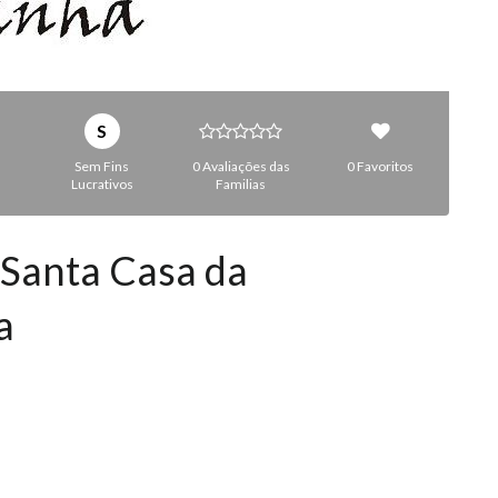
S
Sem Fins
0 Avaliações das
0 Favoritos
Lucrativos
Familias
 Santa Casa da
a