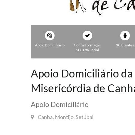
Apoio Domiciliário
Com informação
30 Utentes
na Carta Social
Apoio Domiciliário da
Misericórdia de Canh
Apoio Domiciliário
Canha, Montijo, Setúbal