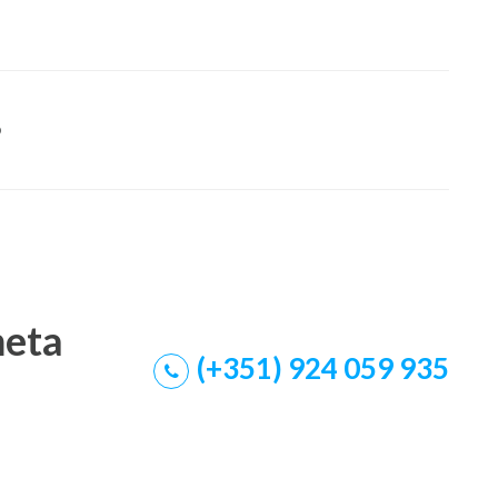
o
meta
(+351) 924 059 935