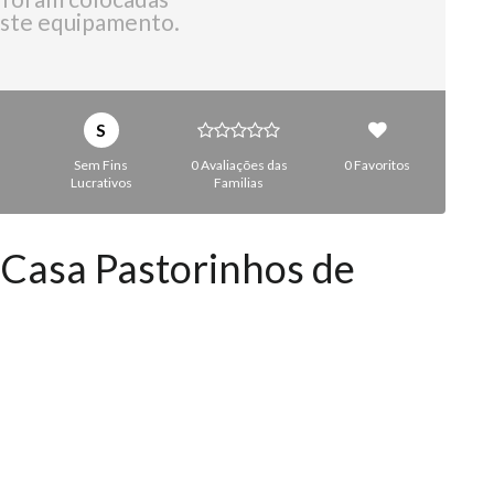
ste equipamento.
S
Sem Fins
0 Avaliações das
0 Favoritos
Lucrativos
Familias
 Casa Pastorinhos de