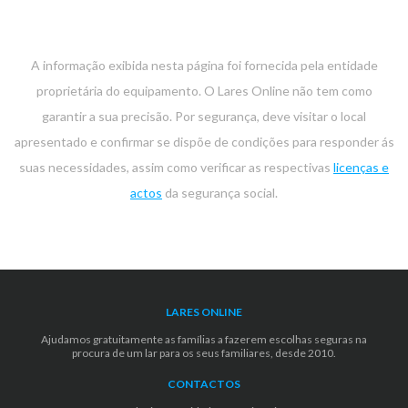
A informação exibida nesta página foi fornecida pela entidade
proprietária do equipamento. O Lares Online não tem como
garantir a sua precisão. Por segurança, deve visitar o local
apresentado e confirmar se dispõe de condições para responder ás
suas necessidades, assim como verificar as respectivas
licenças e
actos
da segurança social.
LARES ONLINE
Ajudamos gratuitamente as famílias a fazerem escolhas seguras na
procura de um lar para os seus familiares, desde 2010.
CONTACTOS