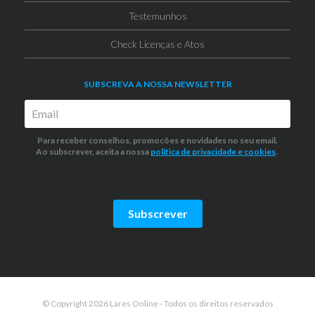
Testemunhos
Check Licenças e Atos
SUBSCREVA A NOSSA NEWSLETTER
Para receber conselhos, promocões e novidades no seu email.
Ao subscrever, aceita a nossa
politica de privacidade
e cookies
.
Subscrever
© Copyright 2026 Lares Online - Todos os direitos reservados