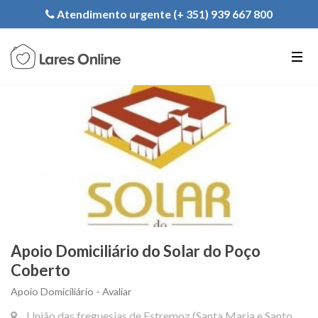
Registe a sua Instituição
Atendimento urgente (+ 351) 939 667 800
PT
EN
FR
Apoio Domiciliário do Solar do Poço
Coberto
Apoio Domiciliário - Avaliar
União das freguesias de Estremoz (Santa Maria e Santo