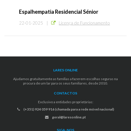
Espalhempatia Residencial Sénior
22-01-2025 |
Licença de Funcionamento
LARES ONLINE
Ajudamos gratuitamente as famílias a fazerem escolhas seguras na
procura de um lar para os seus familiares, desde 2010.
CONTACTOS
Exclusivo a entidades proprietárias:
(+351) 924 059 916 (chamada para a rede móvel nacional)
geral@laresonline.pt
SIGA-NOS