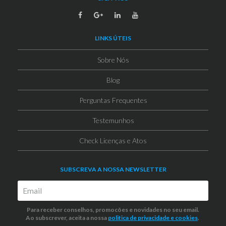
LINKS ÚTEIS
Sobre Nós
Blog
Perguntas Frequentes
Testemunhos
Check Licenças e Atos
SUBSCREVA A NOSSA NEWSLETTER
Para receber conselhos, promocões e novidades no seu email.
Ao subscrever, aceita a nossa
politica de privacidade
e cookies
.