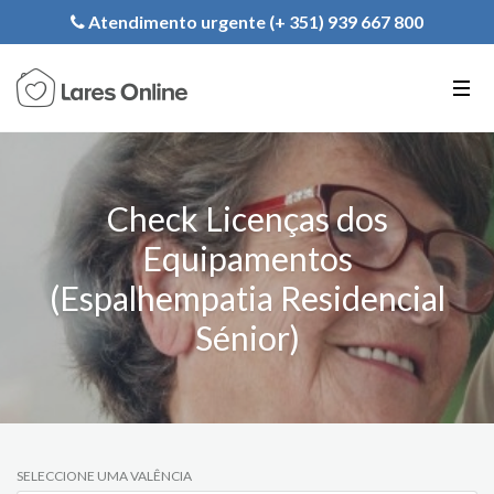
Registe a sua Instituição
Atendimento urgente (+ 351) 939 667 800
PT
EN
FR
Check Licenças dos
Equipamentos
(Espalhempatia Residencial
Sénior)
SELECCIONE UMA VALÊNCIA