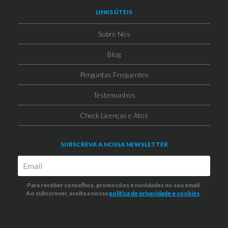
LINKS ÚTEIS
Sobre Nós
Blog
Perguntas Frequentes
Testemunhos
Check Licenças e Atos
SUBSCREVA A NOSSA NEWSLETTER
Para receber conselhos, promocões e novidades no seu email.
Ao subscrever, aceita a nossa
politica de privacidade
e cookies
.