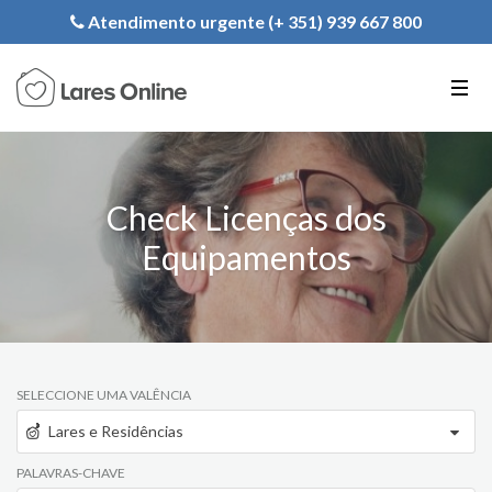
Registe a sua Instituição
Atendimento urgente (+ 351) 939 667 800
PT
EN
FR
Check Licenças dos
Equipamentos
SELECCIONE UMA VALÊNCIA
Lares e Residências
PALAVRAS-CHAVE