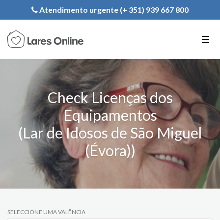
Registe a sua Instituição
Atendimento urgente (+ 351) 939 667 800
PT
EN
FR
Check Licenças dos
Equipamentos
(Lar de Idosos de São Miguel
(Évora))
SELECCIONE UMA VALÊNCIA