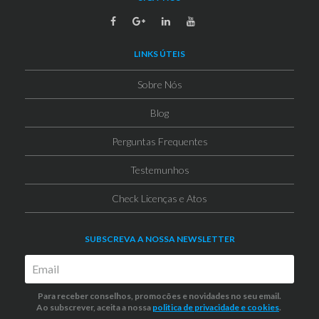
LINKS ÚTEIS
Sobre Nós
Blog
Perguntas Frequentes
Testemunhos
Check Licenças e Atos
SUBSCREVA A NOSSA NEWSLETTER
Para receber conselhos, promocões e novidades no seu email.
Ao subscrever, aceita a nossa
politica de privacidade
e cookies
.