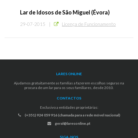
Lar de Idosos de São Miguel (Évora)
29-07-2015 |
Licença de Funcionamento
LARES ONLINE
Ajudamos gratuitamente as famílias a fazerem escolhas seguras na
procura de um lar para os seus familiares, desde 2010.
CONTACTOS
Exclusivo a entidades proprietárias:
(+351) 924 059 916 (chamada para a rede móvel nacional)
geral@laresonline.pt
SIGA-NOS