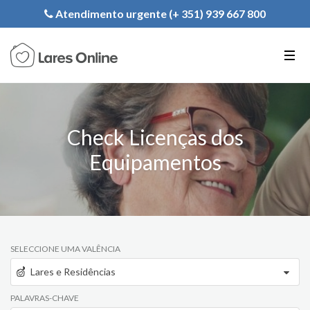
Registe a sua Instituição
Atendimento urgente (+ 351) 939 667 800
PT
EN
FR
Check Licenças dos
Equipamentos
SELECCIONE UMA VALÊNCIA
Lares e Residências
PALAVRAS-CHAVE