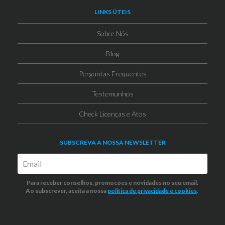
LINKS ÚTEIS
Sobre Nós
Blog
Perguntas Frequentes
Testemunhos
Check Licenças e Atos
SUBSCREVA A NOSSA NEWSLETTER
Para receber conselhos, promocões e novidades no seu email.
Ao subscrever, aceita a nossa
politica de privacidade
e cookies
.