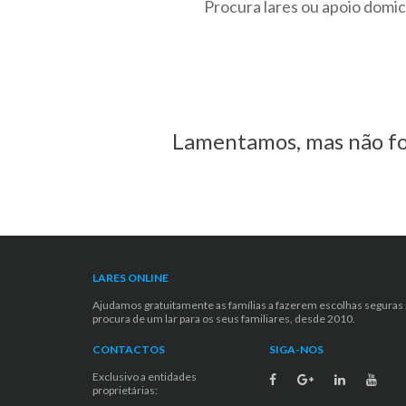
Procura lares ou apoio domic
Lamentamos, mas não fo
LARES ONLINE
Ajudamos gratuitamente as famílias a fazerem escolhas seguras
procura de um lar para os seus familiares, desde 2010.
CONTACTOS
SIGA-NOS
Exclusivo a entidades
proprietárias: