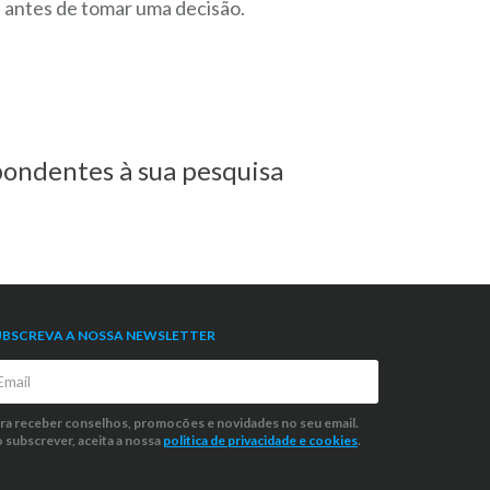
s antes de tomar uma decisão.
ondentes à sua pesquisa
UBSCREVA A NOSSA NEWSLETTER
ra receber conselhos, promocões e novidades no seu email.
 subscrever, aceita a nossa
politica de privacidade
e cookies
.