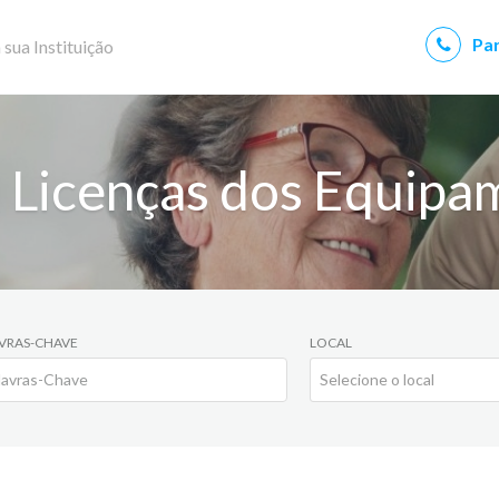
Par
 sua Instituição
 Licenças dos Equipa
VRAS-CHAVE
LOCAL
Selecione o local