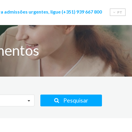
a admissões urgentes, ligue (+351) 939 667 800
PT
mentos
Pesquisar