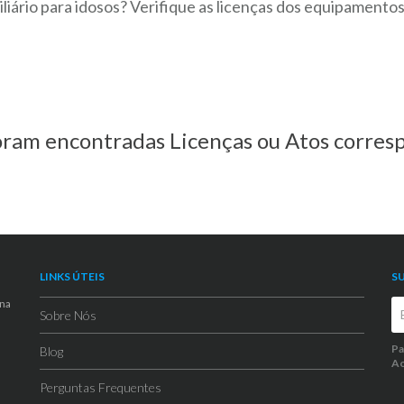
iliário para idosos? Verifique as licenças dos equipamento
ram encontradas Licenças ou Atos corresp
LINKS ÚTEIS
S
 na
Sobre Nós
Pa
Blog
Ao
Perguntas Frequentes