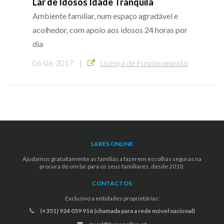
Lar de Idosos Idade Tranquila
Ambiente familiar, num espaço agradável e
acolhedor, com apoio aos idosos 24 horas por
dia
06-06-2017 |
Licença de Funcionamento
LARES ONLINE
Ajudamos gratuitamente as famílias a fazerem escolhas seguras na
procura de um lar para os seus familiares, desde 2010.
CONTACTOS
Exclusivo a entidades proprietárias:
(+351) 924 059 916 (chamada para a rede móvel nacional)