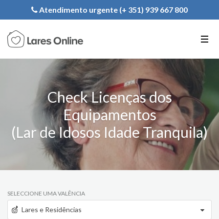
Registe a sua Instituição
Atendimento urgente (+ 351) 939 667 800
PT
EN
FR
Check Licenças dos
Equipamentos
(Lar de Idosos Idade Tranquila)
SELECCIONE UMA VALÊNCIA
Lares e Residências