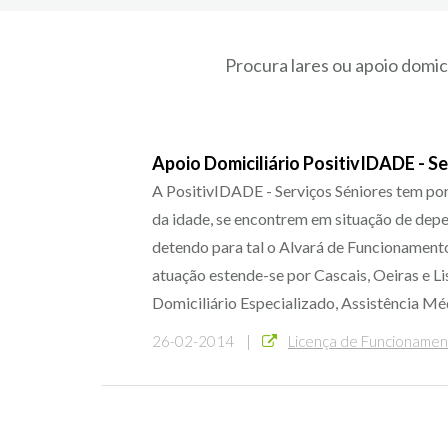
Procura lares ou apoio domic
Apoio Domiciliário PositivIDADE - S
A PositivIDADE - Serviços Séniores tem por
da idade, se encontrem em situação de depen
detendo para tal o Alvará de Funcionament
atuação estende-se por Cascais, Oeiras e L
Domiciliário Especializado, Assistência Mé
26-02-2014 |
Licença de Funcioname