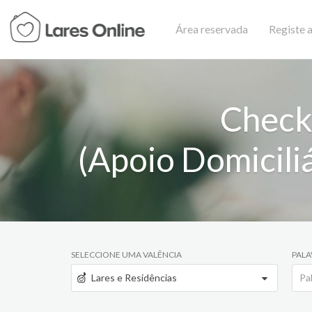
Área reservada
Registe a
Check
(Apoio Domicili
SELECCIONE UMA VALÊNCIA
PALA
Lares e Residências