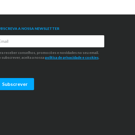
UBSCREVA A NOSSA NEWSLETTER
ra receber conselhos, promocões e novidades no seu email.
 subscrever, aceita a nossa
politica de privacidade
e cookies
.
Subscrever