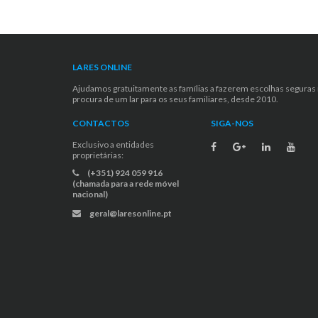
LARES ONLINE
Ajudamos gratuitamente as famílias a fazerem escolhas seguras
procura de um lar para os seus familiares, desde 2010.
CONTACTOS
SIGA-NOS
Exclusivo a entidades
proprietárias:
(+351) 924 059 916
(chamada para a rede móvel
nacional)
geral@laresonline.pt