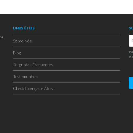
LINKS ÚTEIS
S
 na
Sobre Nós
Pa
Blog
Ao
Perguntas Frequentes
Testemunhos
Check Licenças e Atos