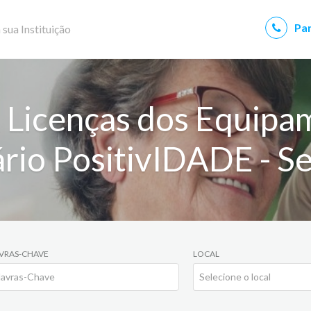
Par
 sua Instituição
 Licenças dos Equipa
ário PositivIDADE - Se
VRAS-CHAVE
LOCAL
Selecione o local