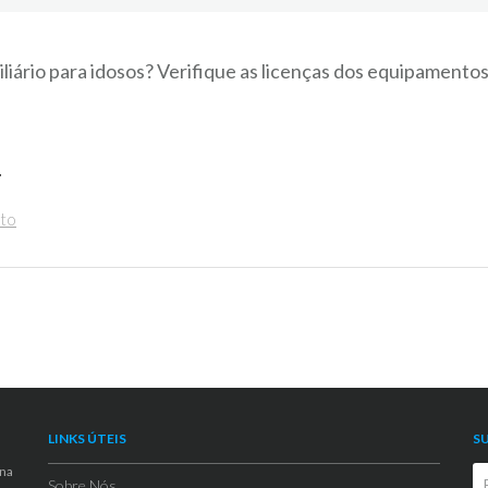
iliário para idosos? Verifique as licenças dos equipamento
r
nto
LINKS ÚTEIS
S
 na
Sobre Nós