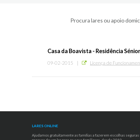
Procura lares ou apoio domic
Casa da Boavista - Residência Sénio
09-02-2015 |
Licença de Funcioname
LARES ONLINE
Ajudamos gratuitamente as famílias a fazerem escolhas seguras
procura de um lar para os seus familiares, desde 2010.