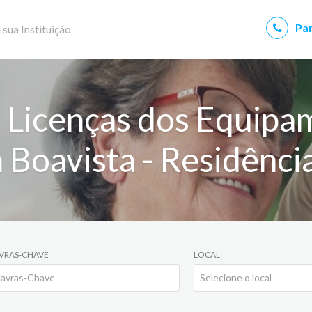
Par
 sua Instituição
 Licenças dos Equipa
 Boavista - Residênci
VRAS-CHAVE
LOCAL
Selecione o local