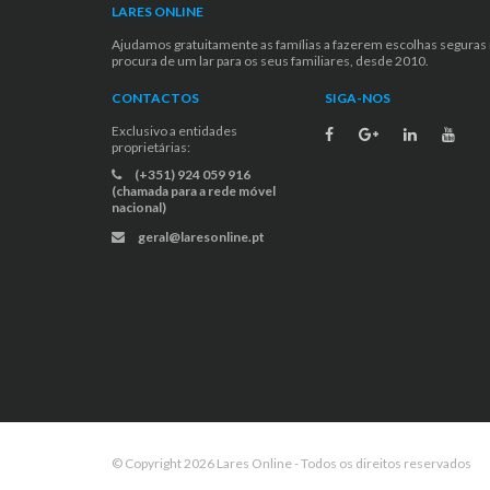
LARES ONLINE
Ajudamos gratuitamente as famílias a fazerem escolhas seguras
procura de um lar para os seus familiares, desde 2010.
CONTACTOS
SIGA-NOS
Exclusivo a entidades
proprietárias:
(+351) 924 059 916
(chamada para a rede móvel
nacional)
geral@laresonline.pt
© Copyright 2026 Lares Online - Todos os direitos reservados