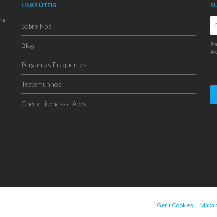
LINKS ÚTEIS
S
 na
Sobre Nós
Pa
Blog
Ao
Perguntas Frequentes
Testemunhos
Check Licenças e Atos
Gerir Cookies
Mapa d