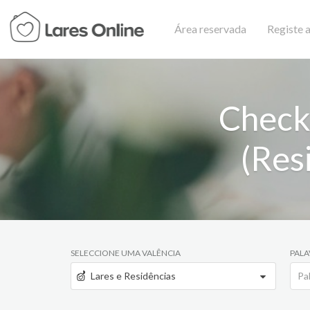
Área reservada
Registe a
Check
(Res
SELECCIONE UMA VALÊNCIA
PALA
Lares e Residências