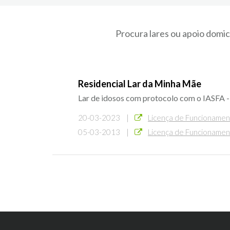
Procura lares ou apoio domic
Residencial Lar da Minha Mãe
Lar de idosos com protocolo com o IASFA - 
20-03-2023 |
Licença de Funcioname
05-03-2013 |
Licença de Funcioname