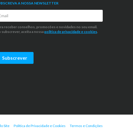
UBSCREVA A NOSSA NEWSLETTER
ra receber conselhos, promocões e novidades no seu email.
 subscrever, aceita a nossa
politica de privacidade
e cookies
.
Subscrever
o Site
Política de Privacidade e Cookies
Termos e Condições