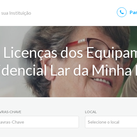
Par
 sua Instituição
 Licenças dos Equipa
idencial Lar da Minha
VRAS-CHAVE
LOCAL
Selecione o local