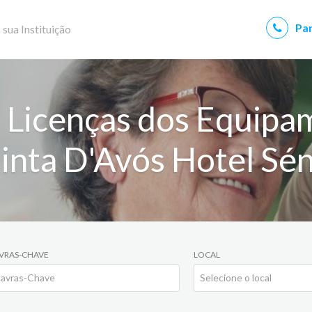
Par
 sua Instituição
 Licenças dos Equipa
inta D'Avós Hotel Sén
VRAS-CHAVE
LOCAL
Selecione o local