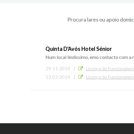
Procura lares ou apoio domic
Quinta D'Avós Hotel Sénior
Num local lindíssimo, emo contacto com a 
29-11-2019 |
Licença de Funcioname
13-03-2014 |
Licença de Funcioname