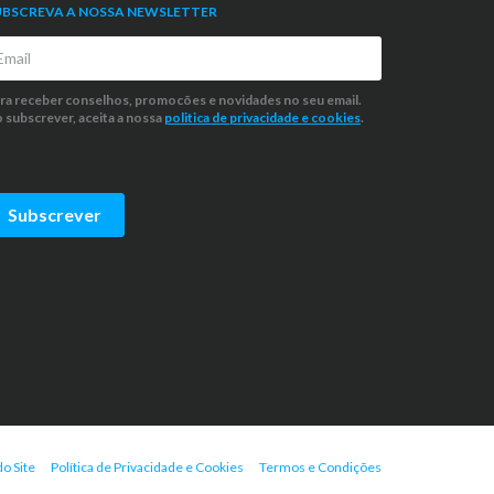
UBSCREVA A NOSSA NEWSLETTER
ra receber conselhos, promocões e novidades no seu email.
 subscrever, aceita a nossa
politica de privacidade
e cookies
.
Subscrever
o Site
Política de Privacidade e Cookies
Termos e Condições