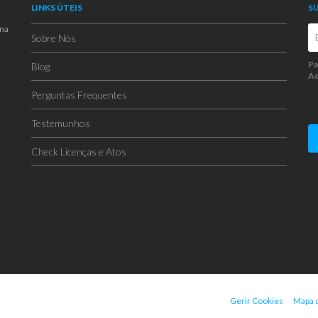
LINKS ÚTEIS
S
 na
Sobre Nós
Pa
Blog
Ao
Perguntas Frequentes
Testemunhos
Check Licenças e Atos
Gerir Cookies
Mapa d