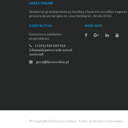
LARES ONLINE
Ajudamos gratuitamente as famílias a fazerem escolhas seguras
procura de um lar para os seus familiares, desde 2010.
CONTACTOS
SIGA-NOS
Exclusivo a entidades
proprietárias:
(+351) 924 059 916
(chamada para a rede móvel
nacional)
geral@laresonline.pt
© Copyright 2026 Lares Online - Todos os direitos reservados