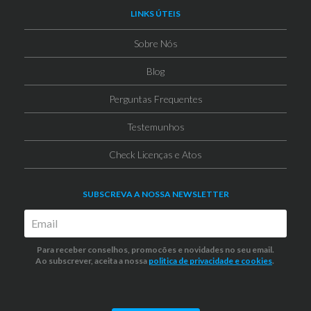
LINKS ÚTEIS
Sobre Nós
Blog
Perguntas Frequentes
Testemunhos
Check Licenças e Atos
SUBSCREVA A NOSSA NEWSLETTER
Para receber conselhos, promocões e novidades no seu email.
Ao subscrever, aceita a nossa
politica de privacidade
e cookies
.