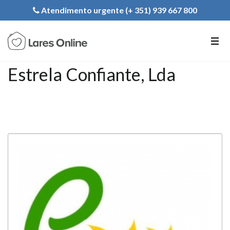
Registe a sua Instituição
Atendimento urgente (+ 351) 939 667 800
PT
EN
FR
Estrela Confiante, Lda