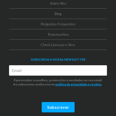
Sobre Nós
Blog
Perguntas Frequentes
Testemunhos
Check Licenças e Atos
SUBSCREVA A NOSSA NEWSLETTER
Para receber conselhos, promocões e novidades no seu email.
Ao subscrever, aceita a nossa
politica de privacidade
e cookies
.
Subscrever