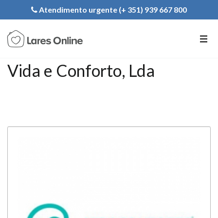
Registe a sua Instituição
Atendimento urgente (+ 351) 939 667 800
PT
EN
FR
Vida e Conforto, Lda