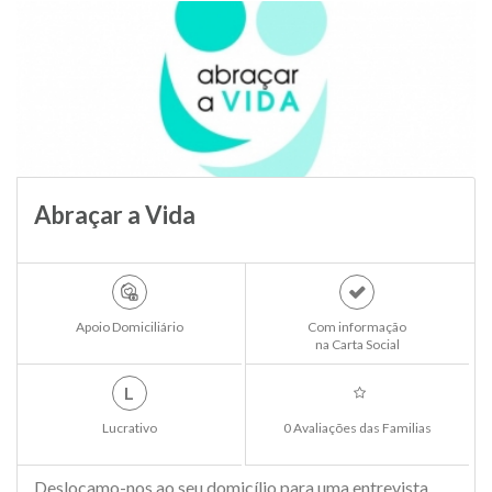
Abraçar a Vida
Apoio Domiciliário
Com informação
na Carta Social
L
Lucrativo
0 Avaliações das Familias
Deslocamo-nos ao seu domicílio para uma entrevista