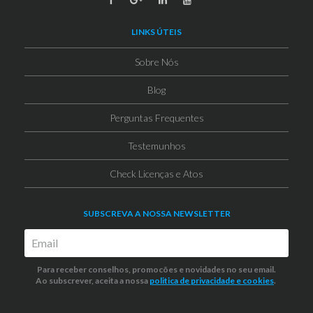
LINKS ÚTEIS
Sobre Nós
Blog
Perguntas Frequentes
Testemunhos
Check Licenças e Atos
SUBSCREVA A NOSSA NEWSLETTER
Para receber conselhos, promocões e novidades no seu email.
Ao subscrever, aceita a nossa
politica de privacidade
e cookies
.