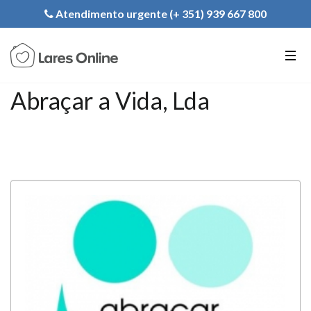
Registe a sua Instituição
Atendimento urgente (+ 351) 939 667 800
PT
EN
FR
Abraçar a Vida, Lda