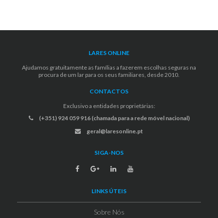
LARES ONLINE
Ajudamos gratuitamente as famílias a fazerem escolhas seguras na
procura de um lar para os seus familiares, desde 2010.
CONTACTOS
Exclusivo a entidades proprietárias:
(+351) 924 059 916 (chamada para a rede móvel nacional)
geral@laresonline.pt
SIGA-NOS
LINKS ÚTEIS
Sobre Nós