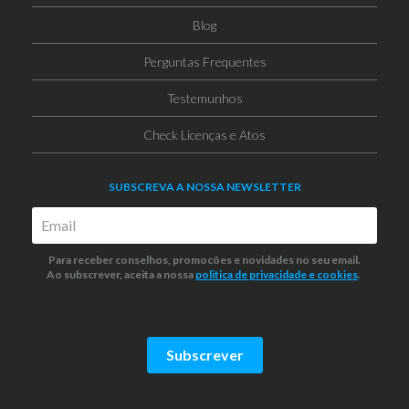
Blog
Perguntas Frequentes
Testemunhos
Check Licenças e Atos
SUBSCREVA A NOSSA NEWSLETTER
Para receber conselhos, promocões e novidades no seu email.
Ao subscrever, aceita a nossa
politica de privacidade
e cookies
.
Subscrever