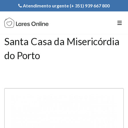
Registe a sua Instituição
Atendimento urgente (+ 351) 939 667 800
PT
EN
FR
Santa Casa da Misericórdia
do Porto