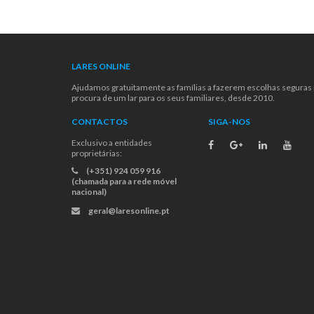
LARES ONLINE
Ajudamos gratuitamente as famílias a fazerem escolhas seguras
procura de um lar para os seus familiares, desde 2010.
CONTACTOS
SIGA-NOS
Exclusivo a entidades
proprietárias:
(+351) 924 059 916
(chamada para a rede móvel
nacional)
geral@laresonline.pt