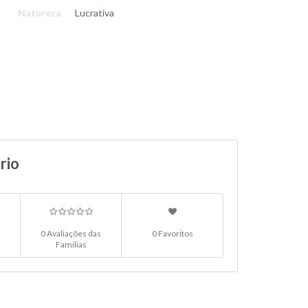
Natureza
Lucrativa
rio
0 Avaliações das
0 Favoritos
Familias