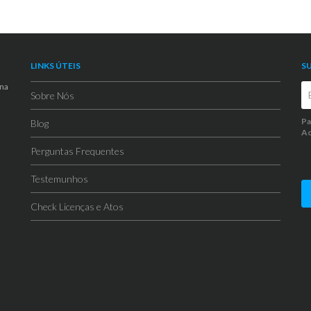
LINKS ÚTEIS
S
 na
Sobre Nós
Pa
Blog
Ao
Perguntas Frequentes
Testemunhos
Check Licenças e Atos