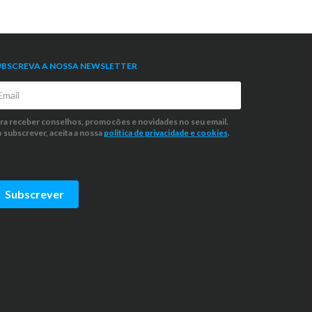
UBSCREVA A NOSSA NEWSLETTER
ra receber conselhos, promocões e novidades no seu email.
 subscrever, aceita a nossa
politica de privacidade
e cookies
.
Subscrever